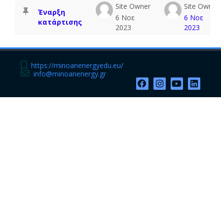
Λίστα συζητήσεων. Εμφάνιση 1 από
Site Owner
Site Owner
Έναρξη
6 Νοε
6 Νοε
κατάρτισης
2023
2023
https://minoanenergyedu.eu/
info@minoanenergy.gr